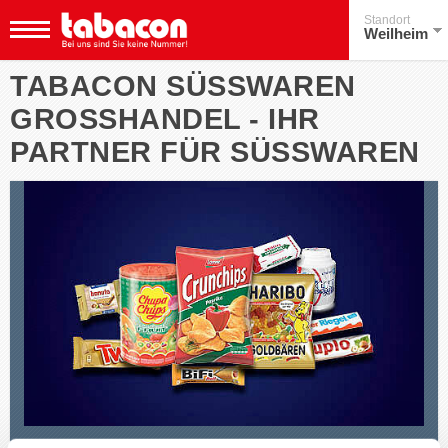
Standort
Weilheim
TABACON SÜSSWAREN G
ROSSHANDEL - IHR PA
RTNER FÜR SÜSSWAREN
K
omplettieren Sie Ihr Angebot mit unseren Süßwaren. Wir