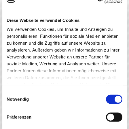
Über 170 tabacon-Mitarbeiter und 90 Fahrzeuge sind
ausschließlich im Dienst und Service für unsere Kunden aktiv.
tabacon ist Trendmelder. Als Verteiler von Tabakwaren sind wir die
Diese Webseite verwendet Cookies
ersten, die aus zigtausend Vertriebsstellen wissen, was der Kunde
will, nach welcher Marke er greift.
Wir verwenden Cookies, um Inhalte und Anzeigen zu
personalisieren, Funktionen für soziale Medien anbieten
WEITERE INFORMATIONEN
zu können und die Zugriffe auf unsere Website zu
analysieren. Außerdem geben wir Informationen zu Ihrer
Großhandel
Verwendung unserer Website an unsere Partner für
Logistik
soziale Medien, Werbung und Analysen weiter. Unsere
Automaten
Partner führen diese Informationen möglicherweise mit
Service
weiteren Daten zusammen, die Sie ihnen bereitgestellt
haben oder die sie im Rahmen Ihrer Nutzung der Dienste
gesammelt haben.
Einwilligungsauswahl
FIRMENGESCHICHTE
Notwendig
Präferenzen
Firmenhistorie
tabacon