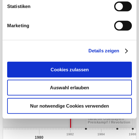
Von der Gründung bis heute. Die Geschichte der tabacon
Statistiken
Oberbayern.
Marketing
SWIPE TO
NAVIGATE
Details zeigen
Cookies zulassen
Expansion
Auswahl erlauben
Gr
Ob
Nur notwendige Cookies verwenden
Ex
Geburtsjahr der
tabacon Oberbayern
Preiskampf / Revolution
im Automatengeschäft
1982
1984
1986
1980