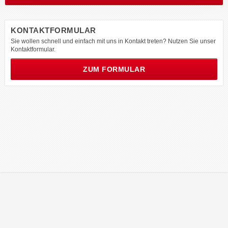
KONTAKTFORMULAR
Sie wollen schnell und einfach mit uns in Kontakt treten? Nutzen Sie unser
Kontaktformular.
ZUM FORMULAR
© 2026 tabacon Oberbayern DTV-Tabakwaren GmbH & Co. KG |
Impressum
|
Datenschutz
|
Kontakt
|
AGB
zur Holding