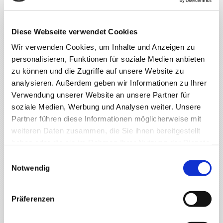
KONTAKTDATEN
tabacon
Oberbayern
DTV-Tabakwaren GmbH & Co. KG
Diese Webseite verwendet Cookies
Dieselstraße 27
Wir verwenden Cookies, um Inhalte und Anzeigen zu
85748 Garching
personalisieren, Funktionen für soziale Medien anbieten
Tel.: +49 (0) 89 318900-0
zu können und die Zugriffe auf unsere Website zu
Fax: +49 (0) 89 318900-45
analysieren. Außerdem geben wir Informationen zu Ihrer
Verwendung unserer Website an unsere Partner für
soziale Medien, Werbung und Analysen weiter. Unsere
Garching
Partner führen diese Informationen möglicherweise mit
weiteren Daten zusammen, die Sie ihnen bereitgestellt
Gersthofen
haben oder die sie im Rahmen Ihrer Nutzung der Dienste
gesammelt haben.
Einwilligungsauswahl
Weilheim
Notwendig
Anger
Präferenzen