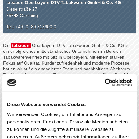
tabacon Oberbayern DTV-Tabakwaren GmbH & Co. KG
Dieselstraße 27
85748 Garching
Tel.: +49 (0) 89 318900-0
Die
tabacon
Oberbayern DTV-Tabakwaren GmbH & Co. KG ist
ein erfolgreiches mittelständisches Unternehmen im Bereich
Tabakwarenvertrieb mit Sitz in Oberbayern. Mit einem starken
Fokus auf Qualität, Kundenzufriedenheit und moderne Prozesse
bauen wir auf ein engagiertes Team und nachhaltiges Wachstum.
Zur Verstärkung unseres Fahrerteams suchen wir Sie in
Garching
(München)
oder
Gersthofen (Augsburg)
als engagierten
LKW-
Fahrer
(m/w/d) in Auslieferung (Nahverkehr) mit Talent und
Weitblick.
Diese Webseite verwendet Cookies
Aufgaben:
Wir verwenden Cookies, um Inhalte und Anzeigen zu
personalisieren, Funktionen für soziale Medien anbieten
Auslieferung der vorab kommissionierten Waren
(Getränke/Tabak/Lebensmittel) im Stadtgebiet München,
zu können und die Zugriffe auf unsere Website zu
Augsburg oder ganz Bayern
analysieren. Außerdem geben wir Informationen zu Ihrer